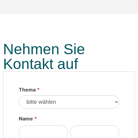
Nehmen Sie
Kontakt auf
Thema
*
anfrage-
formular
Name
*
Vorname
Nachname